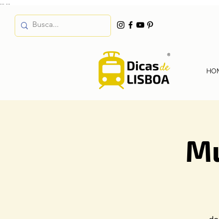
...
...
HO
Mu