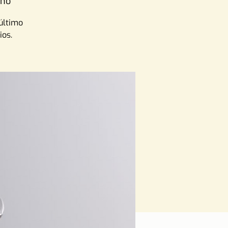
rno
último
ios.