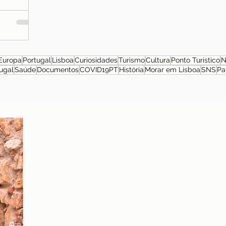
Europa
Portugal
Lisboa
Curiosidades
Turismo
Cultura
Ponto Turístico
N
ugal
Saúde
Documentos
COVID19PT
História
Morar em Lisboa
SNS
Pa
Sobre a autora
Patrícia Rosas, Brasileira, Casada, Mãe da Isabella,
Administradora por profissão e sonhadora por paixão.
Entre idas e vindas à Portugal, planejamos nossa
mudança e opções de investimento em Portugal.