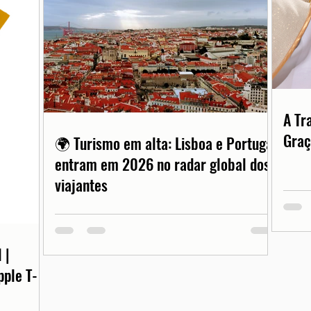
A Tr
Graç
🌍 Turismo em alta: Lisboa e Portugal
entram em 2026 no radar global dos
viajantes
 |
pple T-