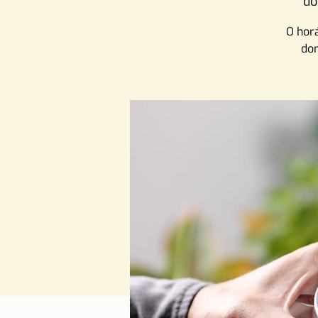
do
O hor
dom