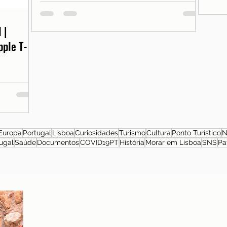
 |
pple T-
Europa
Portugal
Lisboa
Curiosidades
Turismo
Cultura
Ponto Turístico
N
ugal
Saúde
Documentos
COVID19PT
História
Morar em Lisboa
SNS
Pa
Sobre a autora
Patrícia Rosas, Brasileira, Casada, Mãe da Isabella,