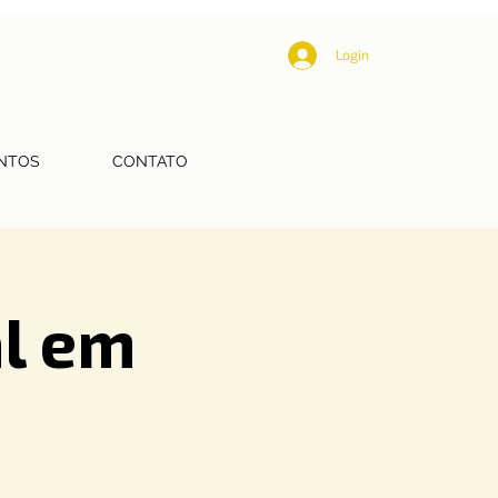
Login
NTOS
CONTATO
al em