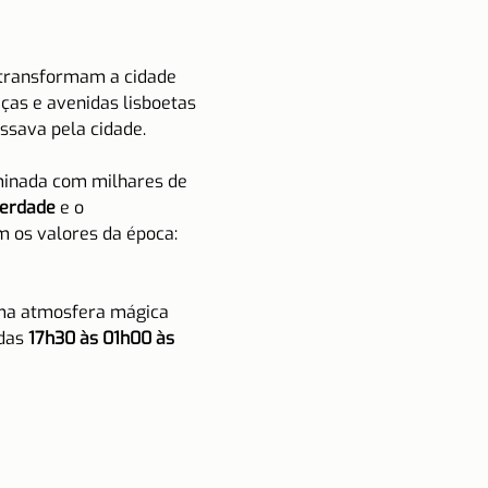
 transformam a cidade 
ças e avenidas lisboetas 
sava pela cidade.
minada com milhares de 
berdade
 e o 
 os valores da época: 
uma atmosfera mágica 
 das 
17h30 às 01h00 às 