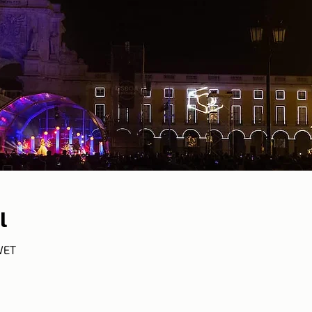
l
WET