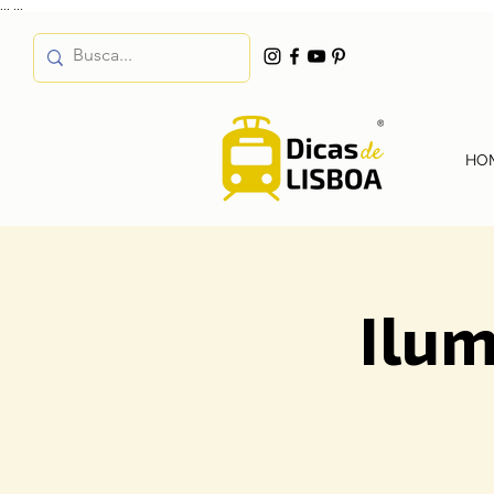
...
...
HO
Ilum