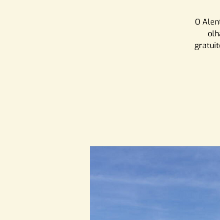
O Alen
olh
gratui