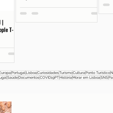
 |
pple T-
Europa
Portugal
Lisboa
Curiosidades
Turismo
Cultura
Ponto Turístico
N
ugal
Saúde
Documentos
COVID19PT
História
Morar em Lisboa
SNS
Pa
Sobre a autora