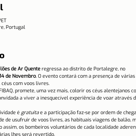
l
WET
e, Portugal
o
alões de Ar Quente
 regressa ao distrito de Portalegre, no
e 14 de Novembro
. O evento contará com a presença de várias 
céus com voos livres.
FIBAQ, promete, uma vez mais, colorir os céus alentejanos co
vidada a viver a inesquecível experiência de voar através d
ividade é 
gratuita
 e a participação faz-se por ordem de cheg
e de usufruir de voos livres, as habituais viagens de balão, 
do assim, os bombeiros voluntários de cada localidade aderen
árias lhes será revertido.