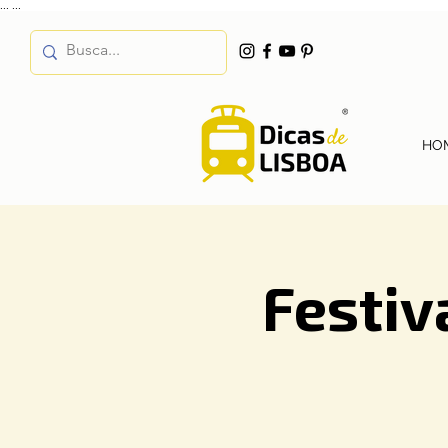
...
...
HO
Festiv