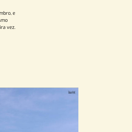
mbro, e
ismo
ra vez.