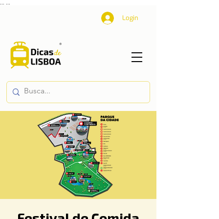
...
...
Login
Festival de Comida