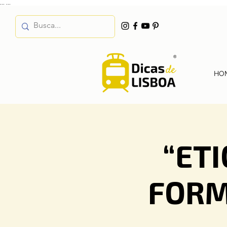
...
...
HO
“ET
FORM