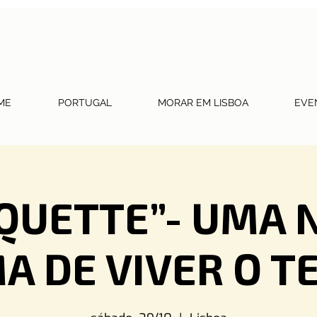
ME
PORTUGAL
MORAR EM LISBOA
EVE
IQUETTE”- UMA 
A DE VIVER O T