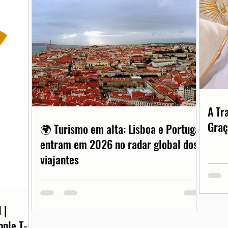
A Tr
Graç
🌍 Turismo em alta: Lisboa e Portugal
entram em 2026 no radar global dos
viajantes
 |
pple T-