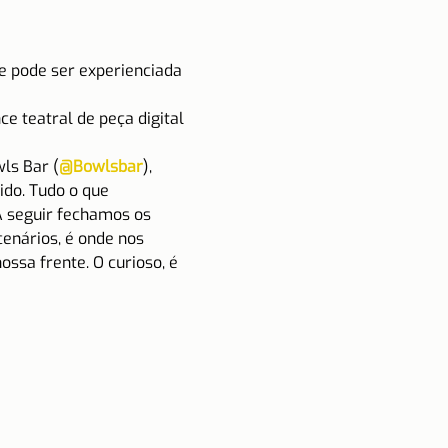
e pode ser experienciada 
e teatral de peça digital 
ls Bar (
@Bowlsbar
), 
do. Tudo o que 
A seguir fechamos os 
enários, é onde nos 
sa frente. O curioso, é 