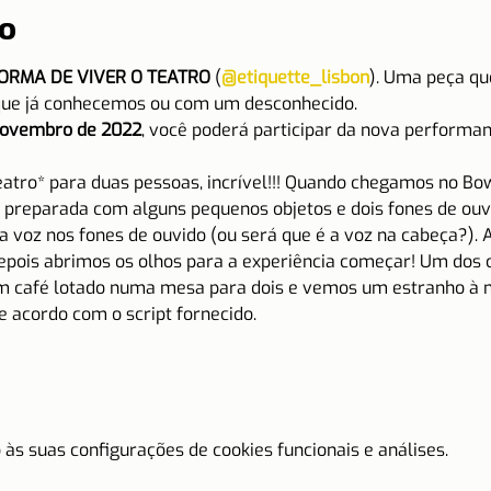
o
FORMA DE VIVER O TEATRO
 (
@etiquette_lisbon
). Uma peça qu
que já conhecemos ou com um desconhecido.
 novembro de 2022
, você poderá participar da
nova performanc
atro* para duas pessoas, incrível!!! Quando chegamos no Bow
reparada com alguns pequenos objetos e dois fones de ouvi
a voz nos fones de ouvido (ou será que é a voz na cabeça?). 
epois abrimos os olhos para a experiência começar! Um dos c
café lotado numa mesa para dois e vemos um estranho à nos
e acordo com o script fornecido.
às suas configurações de cookies funcionais e análises.