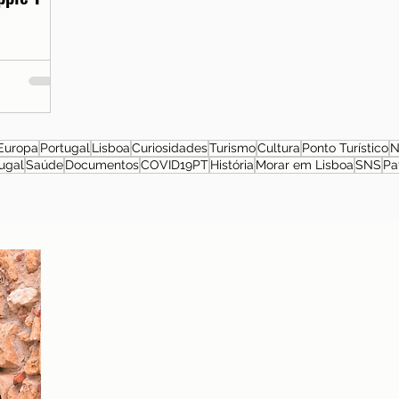
Europa
Portugal
Lisboa
Curiosidades
Turismo
Cultura
Ponto Turístico
N
ugal
Saúde
Documentos
COVID19PT
História
Morar em Lisboa
SNS
Pa
Sobre a autora
Patrícia Rosas, Brasileira, Casada, Mãe da Isabella,
Administradora por profissão e sonhadora por paixão.
Entre idas e vindas à Portugal, planejamos nossa
mudança e opções de investimento em Portugal.