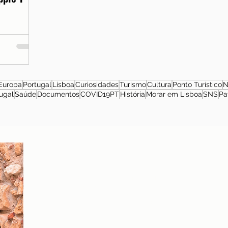
Europa
Portugal
Lisboa
Curiosidades
Turismo
Cultura
Ponto Turístico
N
ugal
Saúde
Documentos
COVID19PT
História
Morar em Lisboa
SNS
Pa
Sobre a autora
Patrícia Rosas, Brasileira, Casada, Mãe da Isabella,
Administradora por profissão e sonhadora por paixão.
Entre idas e vindas à Portugal, planejamos nossa
mudança e opções de investimento em Portugal.