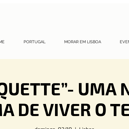
ME
PORTUGAL
MORAR EM LISBOA
EVE
IQUETTE”- UMA 
A DE VIVER O T