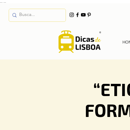
...
...
HO
“ET
FORM