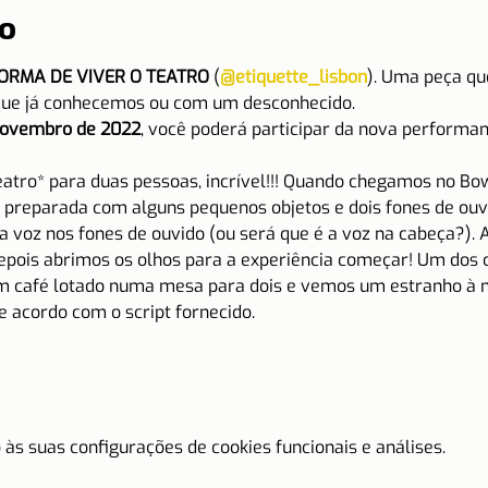
o
FORMA DE VIVER O TEATRO
 (
@etiquette_lisbon
). Uma peça qu
que já conhecemos ou com um desconhecido.
 novembro de 2022
, você poderá participar da
nova performanc
atro* para duas pessoas, incrível!!! Quando chegamos no Bow
reparada com alguns pequenos objetos e dois fones de ouvi
a voz nos fones de ouvido (ou será que é a voz na cabeça?). 
epois abrimos os olhos para a experiência começar! Um dos c
café lotado numa mesa para dois e vemos um estranho à nos
e acordo com o script fornecido.
às suas configurações de cookies funcionais e análises.