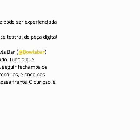
e pode ser experienciada 
e teatral de peça digital 
ls Bar (
@Bowlsbar
), 
do. Tudo o que 
A seguir fechamos os 
enários, é onde nos 
sa frente. O curioso, é 