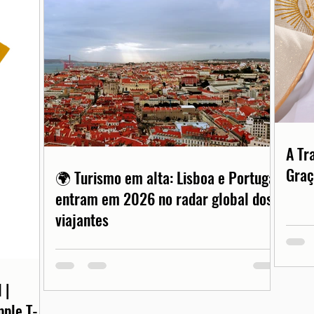
A Tr
Graç
🌍 Turismo em alta: Lisboa e Portugal
entram em 2026 no radar global dos
viajantes
 |
pple T-