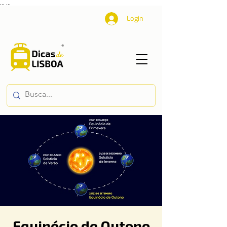
...
...
Login
Equinócio de Outono