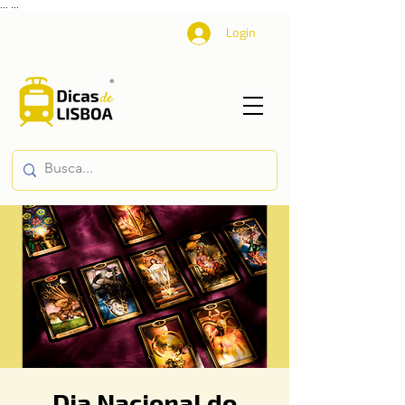
...
...
Login
Dia Nacional do