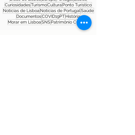
Curiosidades
Turismo
Cultura
Ponto Turístico
Notícias de Lisboa
Notícias de Portugal
Saúde
Documentos
COVID19PT
História
Morar em Lisboa
SNS
Patrimônio Cultural
Sobre a autora
Patrícia Rosas, Brasileira, Casada, Mãe da
Isabella, Administradora por profissão e
sonhadora por paixão. Entre idas e vindas à