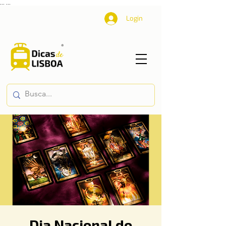
...
...
Login
Dia Nacional do