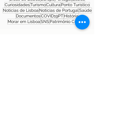
Curiosidades
Turismo
Cultura
Ponto Turístico
Notícias de Lisboa
Notícias de Portugal
Saúde
Documentos
COVID19PT
História
Morar em Lisboa
SNS
Patrimônio Cultural
Sobre a autora
Patrícia Rosas, Brasileira, Casada, Mãe da
Isabella, Administradora por profissão e
sonhadora por paixão. Entre idas e vindas à