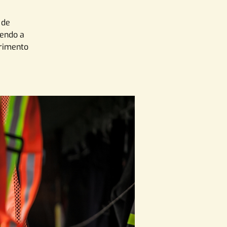
 de
sendo a
primento