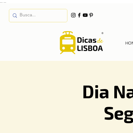
...
...
HO
Dia N
Seg