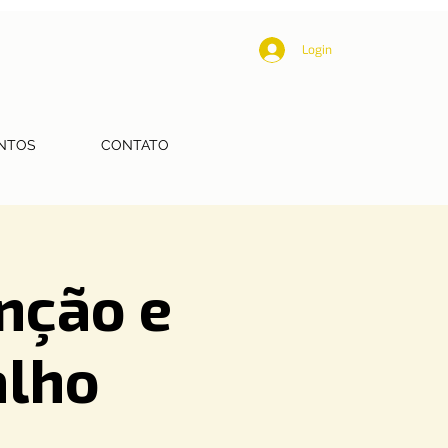
Login
NTOS
CONTATO
nção e
alho