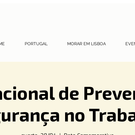
ME
PORTUGAL
MORAR EM LISBOA
EVE
acional de Preve
urança no Trab