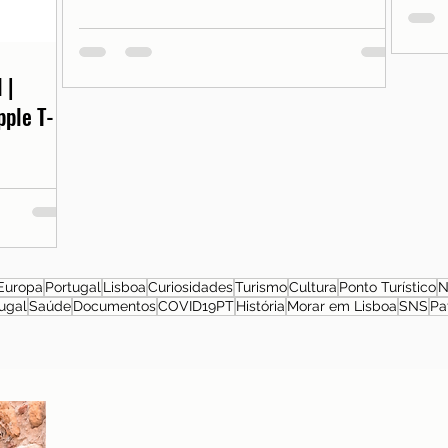
 |
pple T-
Europa
Portugal
Lisboa
Curiosidades
Turismo
Cultura
Ponto Turístico
N
ugal
Saúde
Documentos
COVID19PT
História
Morar em Lisboa
SNS
Pa
Sobre a autora