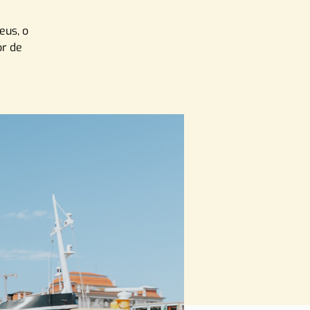
eus, o
or de