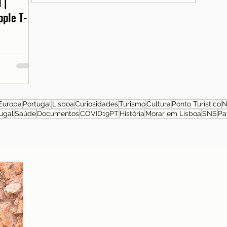
 |
pple T-
Europa
Portugal
Lisboa
Curiosidades
Turismo
Cultura
Ponto Turístico
N
ugal
Saúde
Documentos
COVID19PT
História
Morar em Lisboa
SNS
Pa
Sobre a autora
Patrícia Rosas, Brasileira, Casada, Mãe da Isabella,
Administradora por profissão e sonhadora por paixão.
Entre idas e vindas à Portugal, planejamos nossa
mudança e opções de investimento em Portugal.