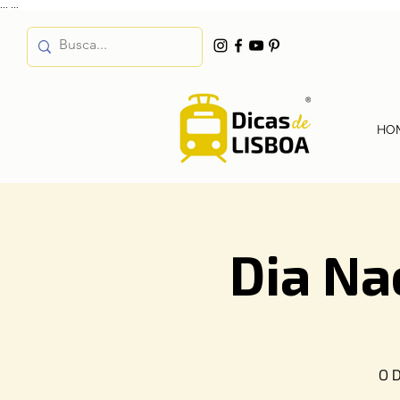
...
...
HO
Dia Na
O D