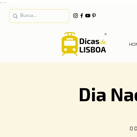
...
...
HO
Dia Na
O D