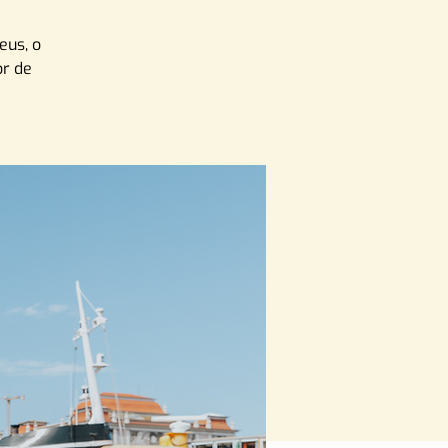
eus, o
or de