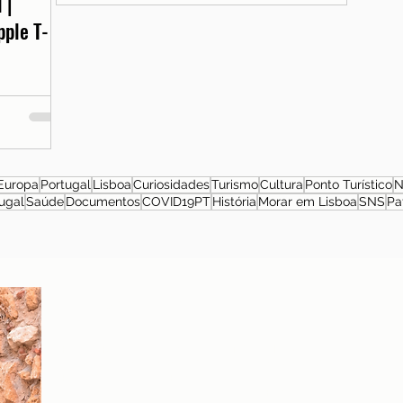
 |
pple T-
Europa
Portugal
Lisboa
Curiosidades
Turismo
Cultura
Ponto Turístico
N
ugal
Saúde
Documentos
COVID19PT
História
Morar em Lisboa
SNS
Pa
Sobre a autora
Patrícia Rosas, Brasileira, Casada, Mãe da Isabella,
Administradora por profissão e sonhadora por paixão.
Entre idas e vindas à Portugal, planejamos nossa
mudança e opções de investimento em Portugal.