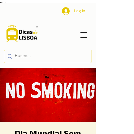
...
...
Log In
Dia Mundial Sem