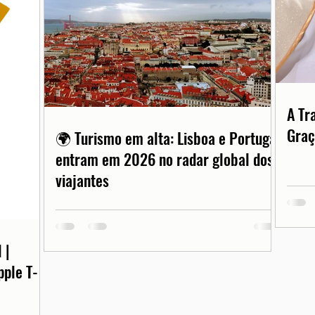
A Tr
Graç
🌍 Turismo em alta: Lisboa e Portugal
entram em 2026 no radar global dos
viajantes
 |
pple T-