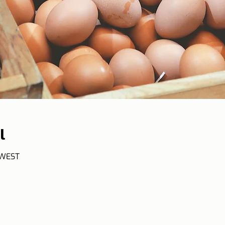
l
 WEST