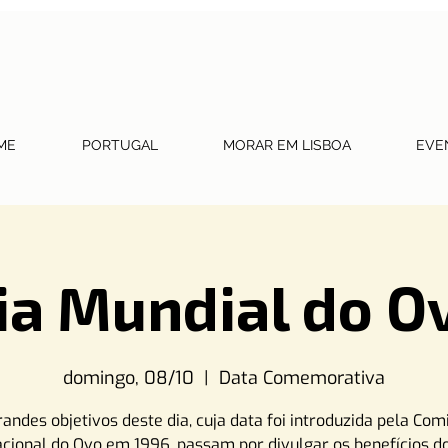
ME
PORTUGAL
MORAR EM LISBOA
EVE
ia Mundial do O
domingo, 08/10
  |  
Data Comemorativa
randes objetivos deste dia, cuja data foi introduzida pela Com
acional do Ovo em 1996, passam por divulgar os benefícios d