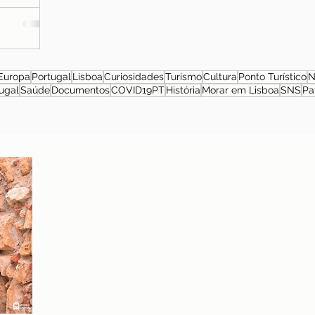
Europa
Portugal
Lisboa
Curiosidades
Turismo
Cultura
Ponto Turístico
N
ugal
Saúde
Documentos
COVID19PT
História
Morar em Lisboa
SNS
Pa
Sobre a autora
Patrícia Rosas, Brasileira, Casada, Mãe da Isabella,
Administradora por profissão e sonhadora por paixão.
Entre idas e vindas à Portugal, planejamos nossa
mudança e opções de investimento em Portugal.