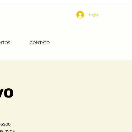
Login
NTOS
CONTATO
vo
issão
os ovos