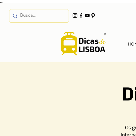
...
...
HO
D
Os g
Intern