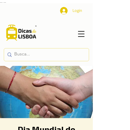
...
...
Login
Dia Mundial do