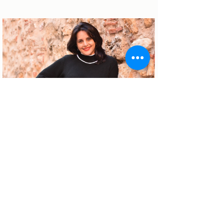
Sobre a autora
Patrícia Rosas, Brasileira, Casada, Mãe da
Isabella, Administradora por profissão e
sonhadora por paixão. Entre idas e vindas à
Portugal, planejamos nossa mudança e
opções de investimento em Portugal.