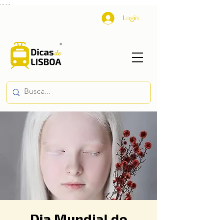
...
...
Login
Dia Mundial de