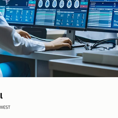
l
 WEST