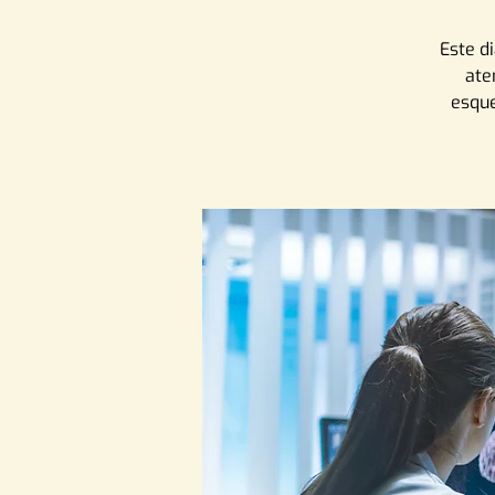
Este d
ate
esque