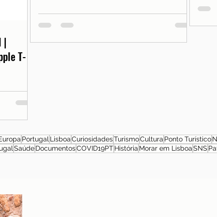
 |
pple T-
Europa
Portugal
Lisboa
Curiosidades
Turismo
Cultura
Ponto Turístico
N
ugal
Saúde
Documentos
COVID19PT
História
Morar em Lisboa
SNS
Pa
Sobre a autora