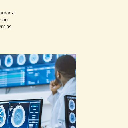
hamar a
 são
zem as