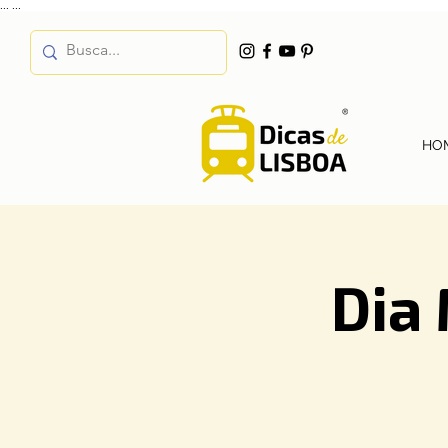
...
...
HO
Dia 