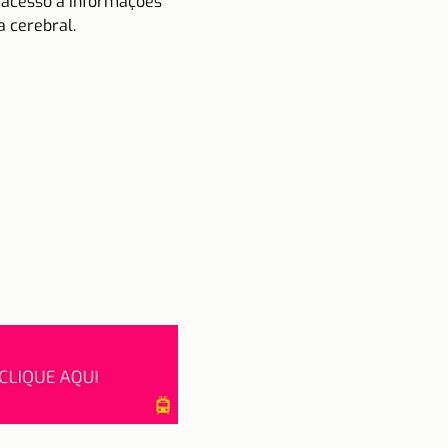
 acesso a informações 
a cerebral.