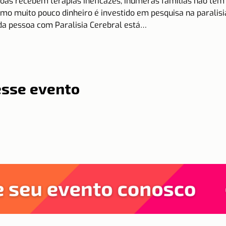
soas recebem terapias ineficazes, inúmeras famílias não têm
omo muito pouco dinheiro é investido em pesquisa na paralisi
 da pessoa com Paralisia Cerebral está…
esse evento