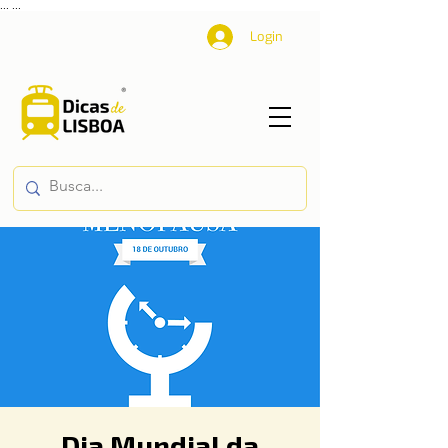
...
...
Login
Dia Mundial da