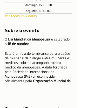
domingo, 18/10, 0:01
segunda, 18/10, 1:01
Ver todas as 4 datas
Sobre o evento
O
Dia Mundial da Menopausa
é celebrado
a
18 de outubro
.
Este é um dia de lembrança para a saúde
da mulher e de diálogo entre mulheres e
médicos, sobre o acompanhamento
médico da menopausa. A data foi criada
pela Sociedade Internacional da
Menopausa (IMS) e reconhecida
oficialmente pela
Organização Mundial da
Saude
(
OMS
).
A menopausa afeta as mulheres, em
média, a partir dos 50 anos. Em 2030
deverão existir 1,2 milhões de mulheres no