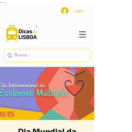
...
...
Login
Dia Mundial da