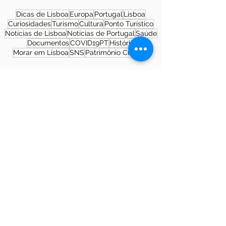
Dicas de Lisboa
Europa
Portugal
Lisboa
Curiosidades
Turismo
Cultura
Ponto Turístico
Notícias de Lisboa
Notícias de Portugal
Saúde
Documentos
COVID19PT
História
Morar em Lisboa
SNS
Patrimônio Cultural
Sobre a autora
Patrícia Rosas, Brasileira, Casada, Mãe da