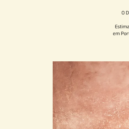
O D
Estima
em Port