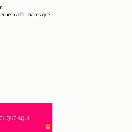
r
.
recurso a fármacos que 