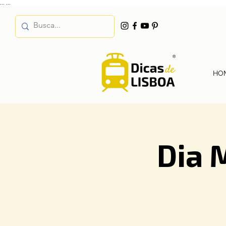
...
...
HO
Dia 