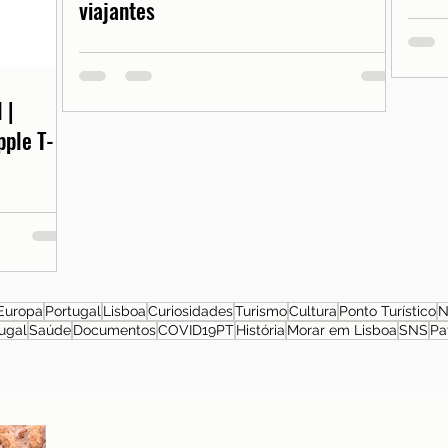
viajantes
 |
pple T-
Europa
Portugal
Lisboa
Curiosidades
Turismo
Cultura
Ponto Turístico
N
ugal
Saúde
Documentos
COVID19PT
História
Morar em Lisboa
SNS
Pa
Sobre a autora