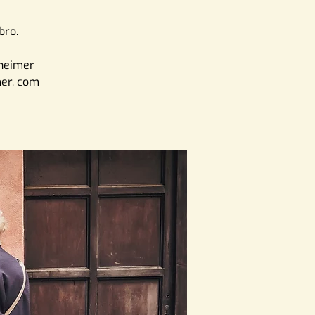
bro.
zheimer
er, com