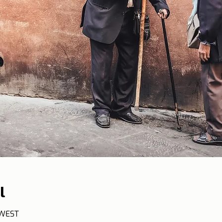
l
 WEST