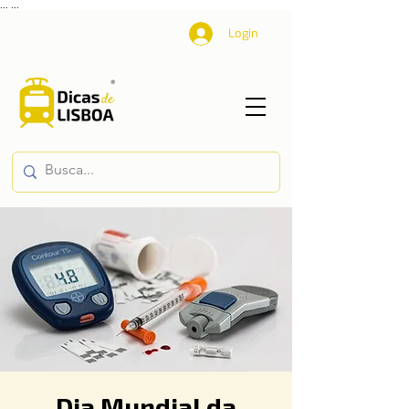
...
...
Login
Dia Mundial da