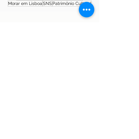
Morar em Lisboa
SNS
Patrimônio Cultural
Sobre a autora
Patrícia Rosas, Brasileira, Casada, Mãe da
Isabella, Administradora por profissão e
sonhadora por paixão. Entre idas e vindas à
Portugal, planejamos nossa mudança e
opções de investimento em Portugal.