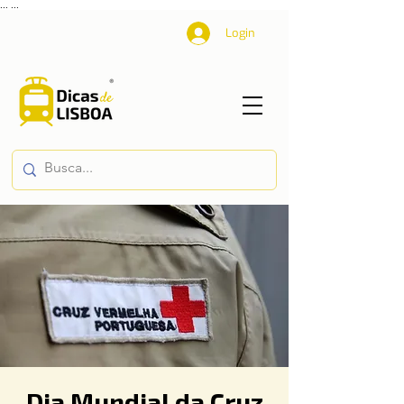
...
...
Login
Dia Mundial da Cruz