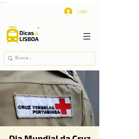
...
...
Login
Dia Mundial da Cruz