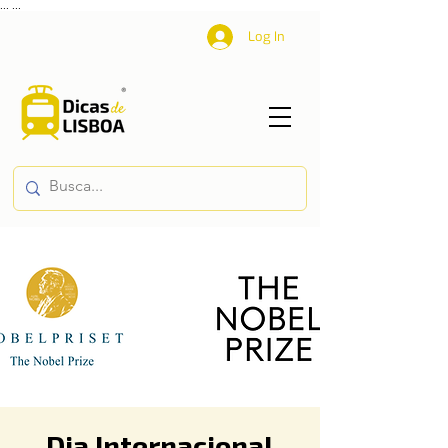
...
...
Log In
Dia Internacional