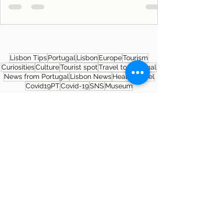
Lisbon Tips
Portugal
Lisbon
Europe
Tourism
Curiosities
Culture
Tourist spot
Travel to Portugal
News from Portugal
Lisbon News
Health
Travel
Covid19PT
Covid-19
SNS
Museum