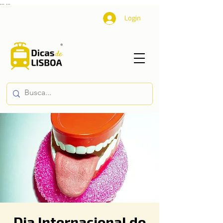
...
...
Login
Dia Internacional do