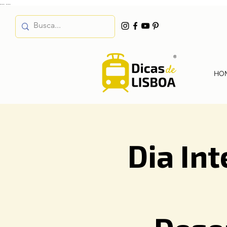
...
...
HO
Dia In