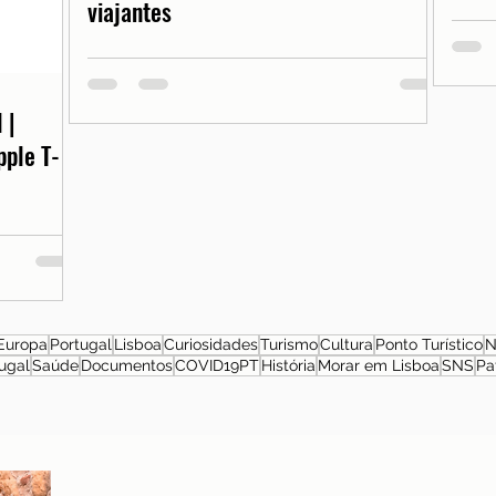
viajantes
 |
pple T-
Europa
Portugal
Lisboa
Curiosidades
Turismo
Cultura
Ponto Turístico
N
ugal
Saúde
Documentos
COVID19PT
História
Morar em Lisboa
SNS
Pa
Sobre a autora