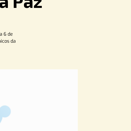
a Paz
ia 6 de
picos da