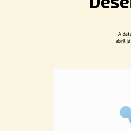
Dese
A data
abril j