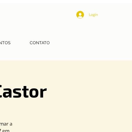
Login
NTOS
CONTATO
Castor
rmar a
 7 em