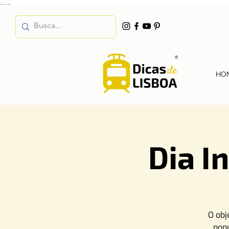
...
...
HO
Dia I
O obj
popu