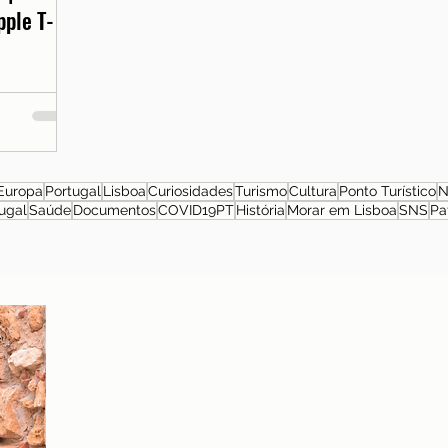
pple T-
Europa
Portugal
Lisboa
Curiosidades
Turismo
Cultura
Ponto Turístico
N
ugal
Saúde
Documentos
COVID19PT
História
Morar em Lisboa
SNS
Pa
Sobre a autora
Patrícia Rosas, Brasileira, Casada, Mãe da Isabella,
Administradora por profissão e sonhadora por paixão.
Entre idas e vindas à Portugal, planejamos nossa
mudança e opções de investimento em Portugal.