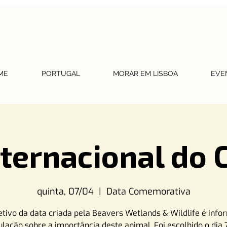
ME
PORTUGAL
MORAR EM LISBOA
EVE
nternacional do 
quinta, 07/04
  |  
Data Comemorativa
etivo da data criada pela Beavers Wetlands & Wildlife é info
lação sobre a importância deste animal. Foi escolhido o dia