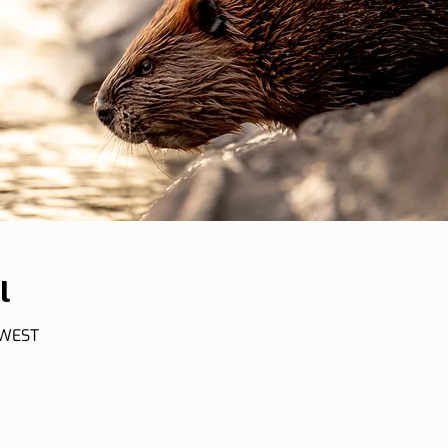
l
 WEST