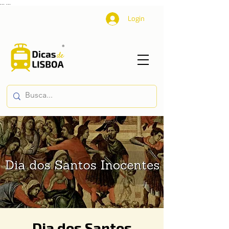
...
...
Login
Dia dos Santos