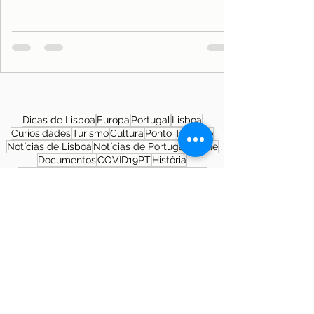
Dicas de Lisboa
Europa
Portugal
Lisboa
Curiosidades
Turismo
Cultura
Ponto Turístico
Notícias de Lisboa
Notícias de Portugal
Saúde
Documentos
COVID19PT
História
Morar em Lisboa
SNS
Patrimônio Cultural