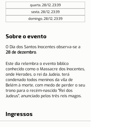
quarta, 28/12, 23:39
sexta, 28/12, 23:39
domingo, 28/12, 23:39
Sobre o evento
O Dia dos Santos Inocentes observa-se a
28 de dezembro
.
Este dia relembra o evento bíblico
conhecido como o Massacre dos Inocentes,
onde Herodes, o rei da Judeia, terá
condenado todos meninos da vila de
Belém à morte, com medo de perder o seu
trono para o recém-nascido "Rei dos
Judeus", anunciado pelos três reis magos.
Os meninos assassinados ficaram
conhecidos na Igreja como os "Santos
Ingressos
Inocentes" e como os primeiros mártires
cristãos.