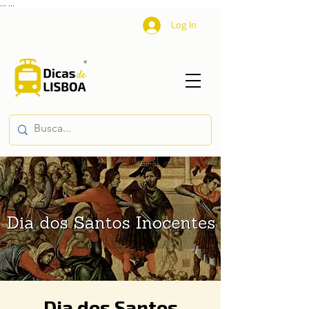
...
...
Log In
Dia dos Santos