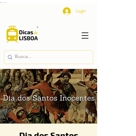
...
...
Login
Dia dos Santos