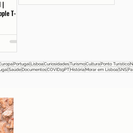
 |
pple T-
Europa
Portugal
Lisboa
Curiosidades
Turismo
Cultura
Ponto Turístico
N
ugal
Saúde
Documentos
COVID19PT
História
Morar em Lisboa
SNS
Pa
Sobre a autora
Patrícia Rosas, Brasileira, Casada, Mãe da Isabella,
Administradora por profissão e sonhadora por paixão.
Entre idas e vindas à Portugal, planejamos nossa
mudança e opções de investimento em Portugal.