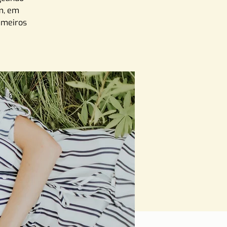
m, em
imeiros