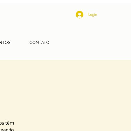
Login
NTOS
CONTATO
ãos têm
geando