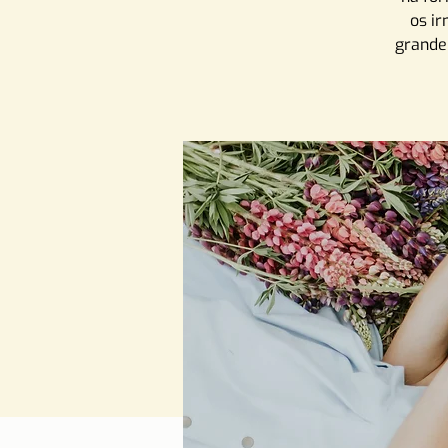
os i
grande