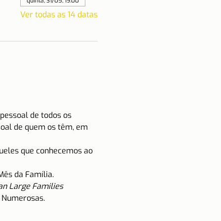
quinta, 31/05, 19:00
Ver todas as 14 datas
pessoal de todos os 
soal de quem os têm, em 
queles que conhecemos ao 
Mês da Família.
n Large Families 
s Numerosas.