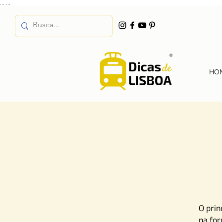
...
...
HO
O prin
na fo