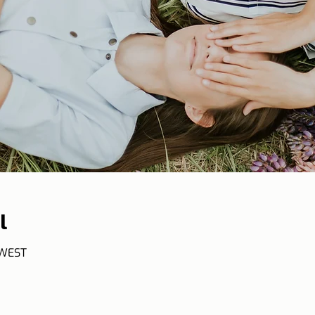
l
 WEST