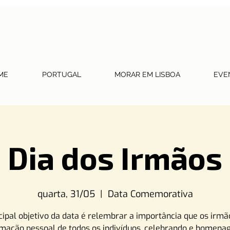
ME
PORTUGAL
MORAR EM LISBOA
EVE
Dia dos Irmãos
quarta, 31/05
  |  
Data Comemorativa
cipal objetivo da data é relembrar a importância que os irm
rmação pessoal de todos os indivíduos, celebrando e homena