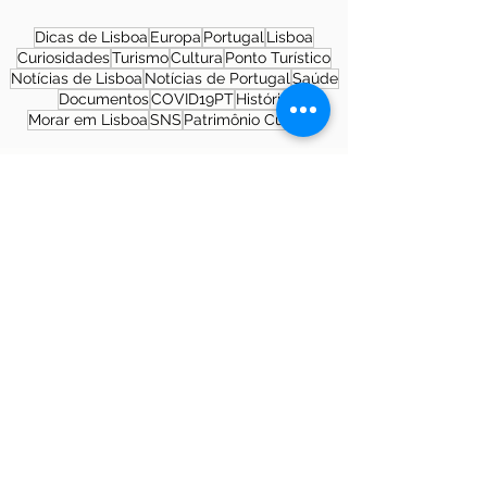
Dicas de Lisboa
Europa
Portugal
Lisboa
Curiosidades
Turismo
Cultura
Ponto Turístico
Notícias de Lisboa
Notícias de Portugal
Saúde
Documentos
COVID19PT
História
Morar em Lisboa
SNS
Patrimônio Cultural
Sobre a autora
Patrícia Rosas, Brasileira, Casada, Mãe da