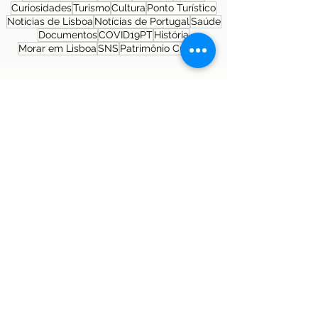
Curiosidades
Turismo
Cultura
Ponto Turístico
Notícias de Lisboa
Notícias de Portugal
Saúde
Documentos
COVID19PT
História
Morar em Lisboa
SNS
Patrimônio Cultural
Sobre a autora
Patrícia Rosas, Brasileira, Casada, Mãe da
Isabella, Administradora por profissão e
sonhadora por paixão. Entre idas e vindas à
Portugal, planejamos nossa mudança e