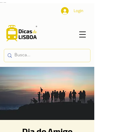
...
...
Login
Dia do Amigo