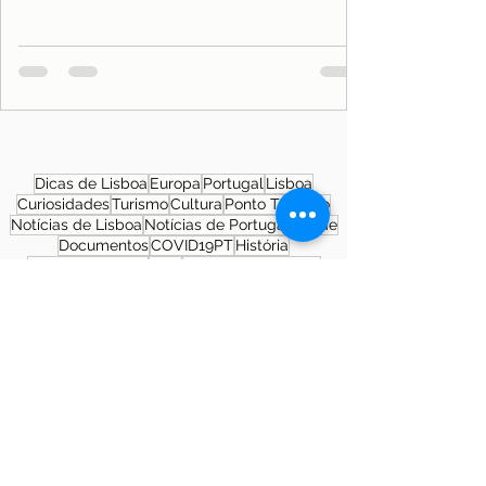
Dicas de Lisboa
Europa
Portugal
Lisboa
Curiosidades
Turismo
Cultura
Ponto Turístico
Notícias de Lisboa
Notícias de Portugal
Saúde
Documentos
COVID19PT
História
Morar em Lisboa
SNS
Patrimônio Cultural