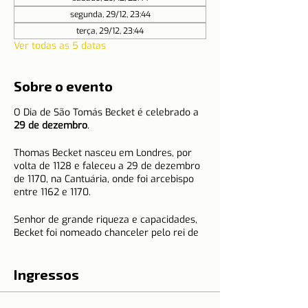
segunda, 29/12, 23:44
terça, 29/12, 23:44
Ver todas as 5 datas
Sobre o evento
O Dia de São Tomás Becket é celebrado a
29 de dezembro
.
Thomas Becket nasceu em Londres, por
volta de 1128 e faleceu a 29 de dezembro
de 1170, na Cantuária, onde foi arcebispo
entre 1162 e 1170.
Senhor de grande riqueza e capacidades,
Becket foi nomeado chanceler pelo rei de
Inglaterra Henrique II em 1155. Depois de
ser sagrado arcebispo, tornou-se no
homem mais importante do país a seguir
Ingressos
ao rei, mas foi aí que mudou a sua vida.