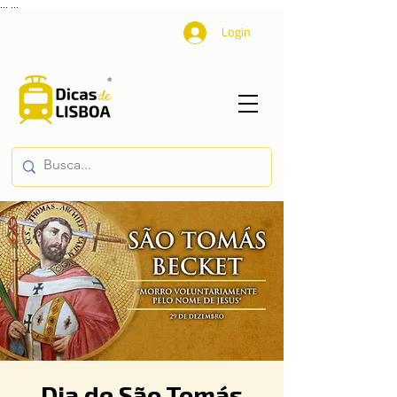
...
...
Login
Dia de São Tomás