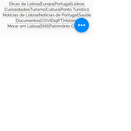
Dicas de Lisboa
Europa
Portugal
Lisboa
Curiosidades
Turismo
Cultura
Ponto Turístico
Notícias de Lisboa
Notícias de Portugal
Saúde
Documentos
COVID19PT
História
Morar em Lisboa
SNS
Patrimônio Cultural
Sobre a autora
Patrícia Rosas, Brasileira, Casada, Mãe da
Isabella, Administradora por profissão e