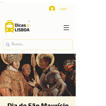
...
...
Login
Dia de São Maurício