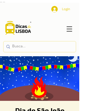
...
...
Login
Dia de São João