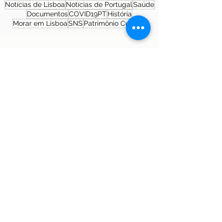
Notícias de Lisboa
Notícias de Portugal
Saúde
Documentos
COVID19PT
História
Morar em Lisboa
SNS
Patrimônio Cultural
Sobre a autora
Patrícia Rosas, Brasileira, Casada, Mãe da
Isabella, Administradora por profissão e
sonhadora por paixão. Entre idas e vindas à
Portugal, planejamos nossa mudança e
opções de investimento em Portugal.