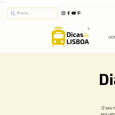
...
...
HO
Di
O seu n
era um 