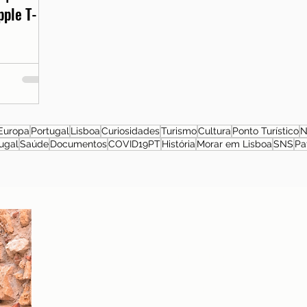
pple T-
Europa
Portugal
Lisboa
Curiosidades
Turismo
Cultura
Ponto Turístico
N
ugal
Saúde
Documentos
COVID19PT
História
Morar em Lisboa
SNS
Pa
Sobre a autora
Patrícia Rosas, Brasileira, Casada, Mãe da Isabella,
Administradora por profissão e sonhadora por paixão.
Entre idas e vindas à Portugal, planejamos nossa
mudança e opções de investimento em Portugal.