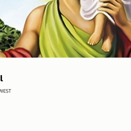
l
 WEST