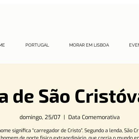
ME
PORTUGAL
MORAR EM LISBOA
EVE
a de São Cristó
domingo, 25/07
  |  
Data Comemorativa
ome significa “carregador de Cristo”. Segundo a lenda, São C
homem de porte físico extraordinário, que corria o mundo 