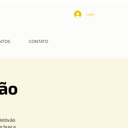
Login
NTOS
CONTATO
vão
ristóvão
em busca