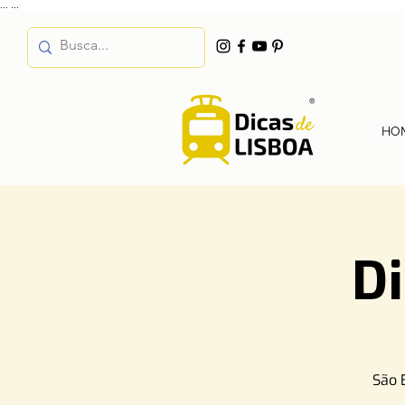
...
...
HO
D
São 