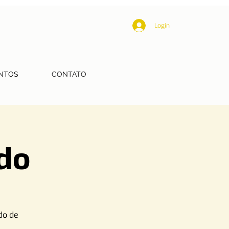
Login
NTOS
CONTATO
do
do de