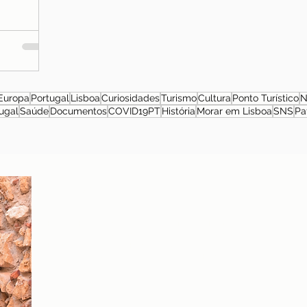
Europa
Portugal
Lisboa
Curiosidades
Turismo
Cultura
Ponto Turístico
N
ugal
Saúde
Documentos
COVID19PT
História
Morar em Lisboa
SNS
Pa
Sobre a autora
Patrícia Rosas, Brasileira, Casada, Mãe da Isabella,
Administradora por profissão e sonhadora por paixão.
Entre idas e vindas à Portugal, planejamos nossa
mudança e opções de investimento em Portugal.