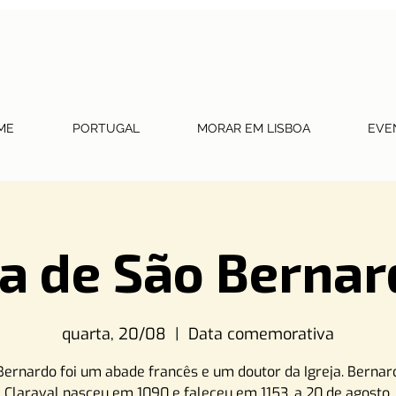
ME
PORTUGAL
MORAR EM LISBOA
EVE
ia de São Bernar
quarta, 20/08
  |  
Data comemorativa
Bernardo foi um abade francês e um doutor da Igreja. Bernar
Claraval nasceu em 1090 e faleceu em 1153, a 20 de agosto.