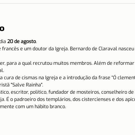
o
dia 
20 de agosto
.
 francês e um doutor da Igreja. Bernardo de Claraval nasceu
er, para a qual recrutou muitos membros. Além de reformar
l.
a cura de cismas na Igreja e a introdução da frase “Ó clement
istã "Salve Rainha".
co, escritor, político, fundador de mosteiros, conselheiro de P
a. É o padroeiro dos templários, dos cistercienses e dos apic
lmente com um hábito branco.