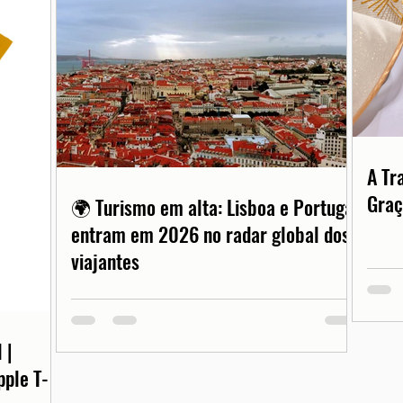
A Tr
Graç
🌍 Turismo em alta: Lisboa e Portugal
entram em 2026 no radar global dos
viajantes
 |
pple T-