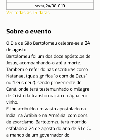
sexta, 24/08, 0:10
Ver todas as 15 datas
Sobre o evento
O Dia de São Bartolomeu celebra-se a 
24 
de agosto
.
Bartolomeu foi um dos doze apóstolos de 
Jesus, acompanhando-o até à morte. 
Também é referido nas escrituras como 
Natanael (que significa “o dom de Deus” 
ou “Deus deu”), sendo proveniente de 
Caná, onde terá testemunhado o milagre 
de Cristo da transformação da água em 
vinho.
É-lhe atribuído um vasto apostolado na 
Índia, na Arábia e na Arménia, com dons 
de exorcismo. Bartolomeu terá morrido 
esfolado a 24 de agosto do ano de 51 d.C., 
a mando de um governador do 