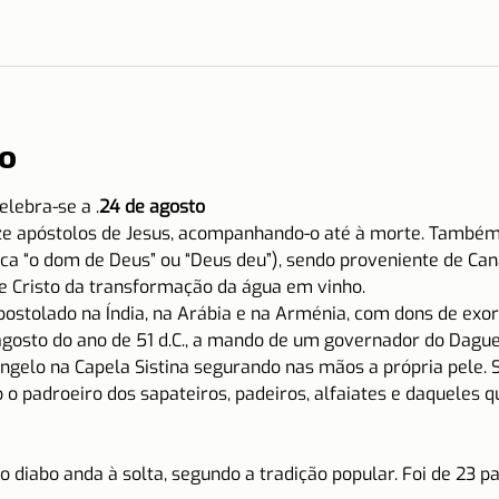
o
elebra-se a 
.
24 de agosto
e apóstolos de Jesus, acompanhando-o até à morte. Também é
ca “o dom de Deus” ou “Deus deu”), sendo proveniente de Caná
 Cristo da transformação da água em vinho.
postolado na Índia, na Arábia e na Arménia, com dons de exo
agosto do ano de 51 d.C., a mando de um governador do Dag
ngelo na Capela Sistina segurando nas mãos a própria pele. 
 o padroeiro dos sapateiros, padeiros, alfaiates e daqueles 
 diabo anda à solta, segundo a tradição popular. Foi de 23 p