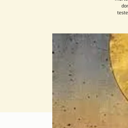
dom
test