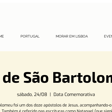
ME
PORTUGAL
MORAR EM LISBOA
EVE
 de São Bartol
sábado, 24/08
  |  
Data Comemorativa
olomeu foi um dos doze apóstolos de Jesus, acompanhando-o 
 Também é referido nas escrituras como Natanael (que signi