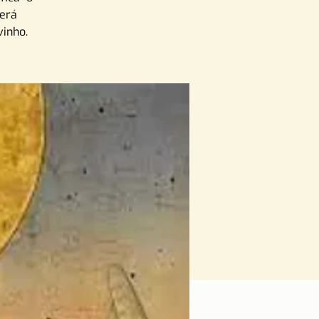
terá
inho.