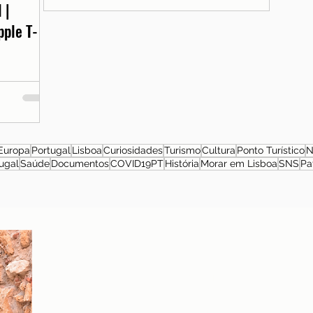
 |
pple T-
Europa
Portugal
Lisboa
Curiosidades
Turismo
Cultura
Ponto Turístico
N
ugal
Saúde
Documentos
COVID19PT
História
Morar em Lisboa
SNS
Pa
Sobre a autora
Patrícia Rosas, Brasileira, Casada, Mãe da Isabella,
Administradora por profissão e sonhadora por paixão.
Entre idas e vindas à Portugal, planejamos nossa
mudança e opções de investimento em Portugal.