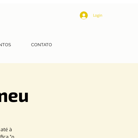
Login
NTOS
CONTATO
omeu
até à
fica “o