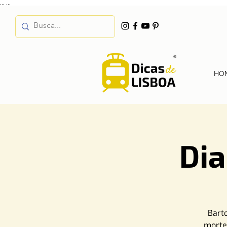
...
...
HO
Dia
Bart
morte.