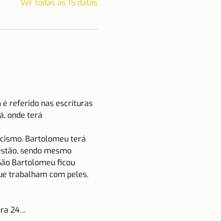
Ver todas as 15 datas
 referido nas escrituras 
, onde terá 
rcismo. Bartolomeu terá 
uestão, sendo mesmo 
São Bartolomeu ficou 
que trabalham com peles.
ara 24…