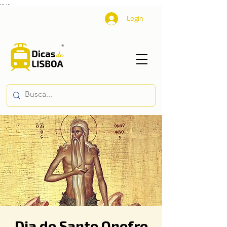
...
...
Login
Dia de Santo Onofre