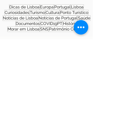
Dicas de Lisboa
Europa
Portugal
Lisboa
Curiosidades
Turismo
Cultura
Ponto Turístico
Notícias de Lisboa
Notícias de Portugal
Saúde
Documentos
COVID19PT
História
Morar em Lisboa
SNS
Patrimônio Cultural
Sobre a autora
Patrícia Rosas, Brasileira, Casada, Mãe da
Isabella, Administradora por profissão e