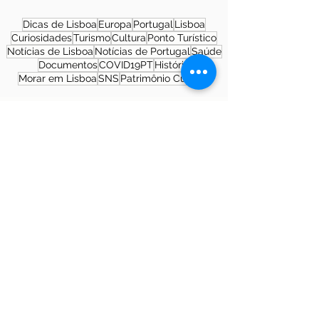
Dicas de Lisboa
Europa
Portugal
Lisboa
Curiosidades
Turismo
Cultura
Ponto Turístico
Notícias de Lisboa
Notícias de Portugal
Saúde
Documentos
COVID19PT
História
Morar em Lisboa
SNS
Patrimônio Cultural
Sobre a autora
Patrícia Rosas, Brasileira, Casada, Mãe da