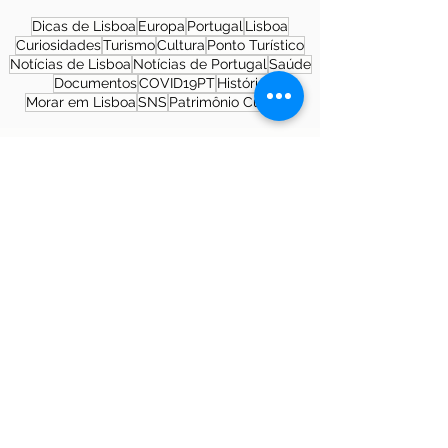
Dicas de Lisboa
Europa
Portugal
Lisboa
Curiosidades
Turismo
Cultura
Ponto Turístico
Notícias de Lisboa
Notícias de Portugal
Saúde
Documentos
COVID19PT
História
Morar em Lisboa
SNS
Patrimônio Cultural
Sobre a autora
Patrícia Rosas, Brasileira, Casada, Mãe da