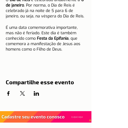
de janeiro
. Por norma, o Dia de Reis é
celebrado já na noite de 5 para 6 de
janeiro, ou seja, na véspera do Dia de Reis.
É uma data comemorativa importante,
mas não é feriado. Este dia é também
conhecido como
Festa da Epifania
, que
comemora a manifestação de Jesus aos
homens como o Filho de Deus.
Tradições do Dia de Reis em Portugal
Esta celebração católica está associada à
tradição natalícia, que diz que três reis
Compartilhe esse evento
magos do Oriente, visitaram o Menino
Jesus na noite de 5 para 6 de janeiro,
depois de serem guiados por uma estrela.
Os Três Reis Magos chamavam-se
Belchior, Baltazar e Gaspar, e levaram de
presente ao Menino Jesus, ouro, incenso e
mirra.