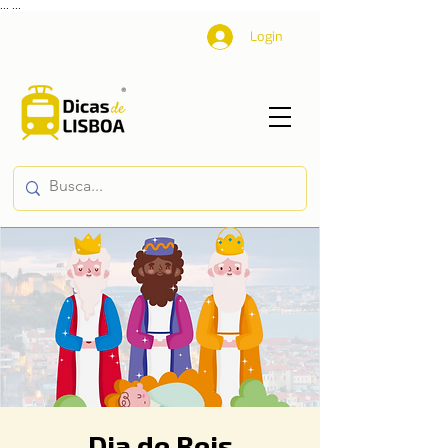
...
...
Login
Dia de Reis