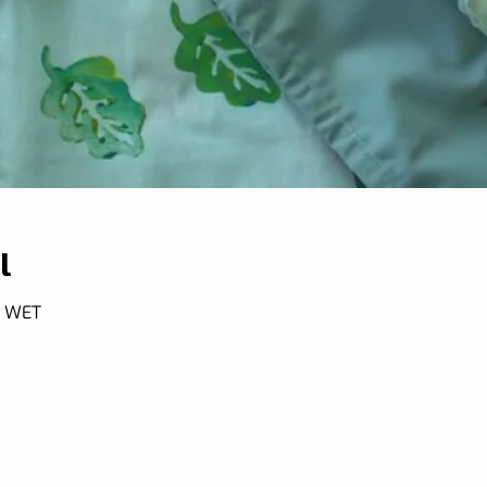
l
9 WET