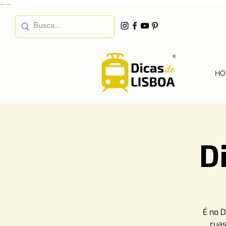
...
...
HO
D
É no 
ruas