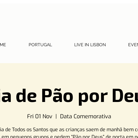
ME
PORTUGAL
LIVE IN LISBON
EVE
ia de Pão por De
Fri 01 Nov
  |  
Data Comemorativa
Dia de Todos os Santos que as crianças saem de manhã bem c
 em pequenos grupos e pedem “Pão por Deus” de porta em p