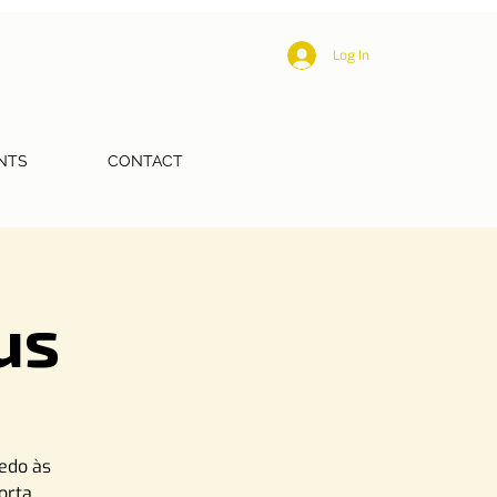
Log In
NTS
CONTACT
us
edo às
orta.