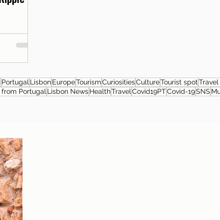
s
Portugal
Lisbon
Europe
Tourism
Curiosities
Culture
Tourist spot
Travel
from Portugal
Lisbon News
Health
Travel
Covid19PT
Covid-19
SNS
M
About the author
Patrícia Rosas, Brazilian, Married, Mother
of Isabella, Administrator by profession
and dreamer by passion. Between
comings and goings to Portugal, we plan
our move and investment options in