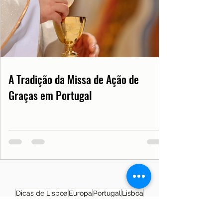
A Tradição da Missa de Ação de
Graças em Portugal
Dicas de Lisboa
Europa
Portugal
Lisboa
Curiosidades
Turismo
Cultura
Ponto Turístico
Notícias de Lisboa
Notícias de Portugal
Saúde
Documentos
COVID19PT
História