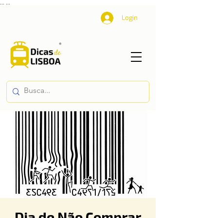
...
...
Login
Dia de Não Comprar