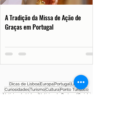
A Tradição da Missa de Ação de
Graças em Portugal
Dicas de Lisboa
Europa
Portugal
Lisboa
Curiosidades
Turismo
Cultura
Ponto Turístico
Notícias de Lisboa
Notícias de Portugal
Saúde
Documentos
COVID19PT
História
Morar em Lisboa
SNS
Patrimônio Cultural