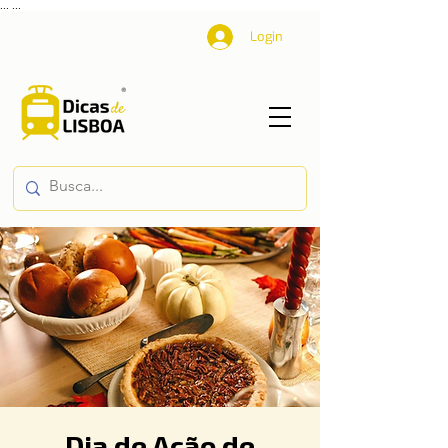
...
...
Login
Dia de Ação de