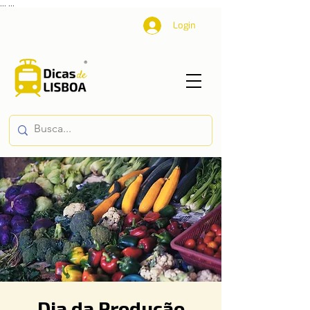
...
...
Login
Dia da Produção