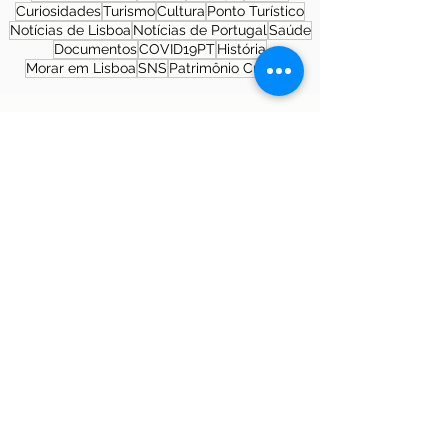
Curiosidades
Turismo
Cultura
Ponto Turístico
Notícias de Lisboa
Notícias de Portugal
Saúde
Documentos
COVID19PT
História
Morar em Lisboa
SNS
Patrimônio Cultural
Sobre a autora
Patrícia Rosas, Brasileira, Casada, Mãe da
Isabella, Administradora por profissão e
sonhadora por paixão. Entre idas e vindas à
Portugal, planejamos nossa mudança e