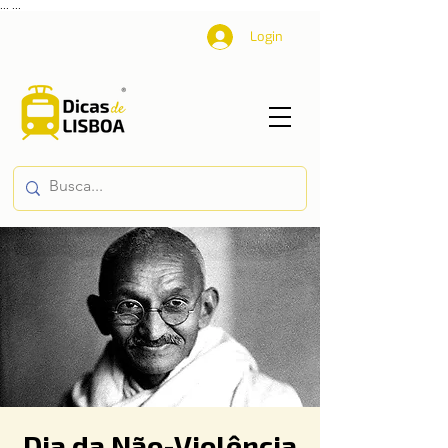
...
...
Login
Dia da Não-Violência